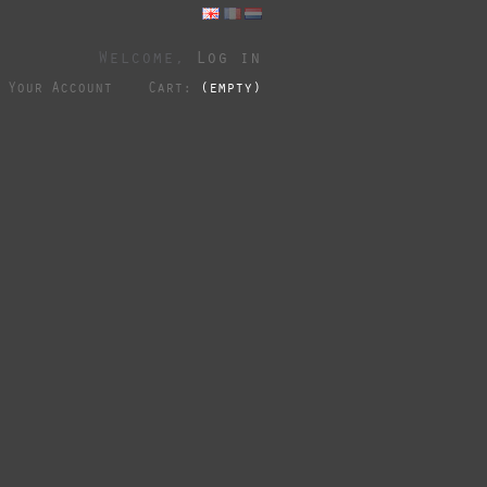
Welcome,
Log in
Your Account
Cart:
(empty)