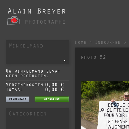
Alain Breyer
photographe
Home
>
Indrukken
>
Winkelmand
photo 52
Uw winkelmand bevat
geen producten.
Verzendkosten
0,00 €
Totaal
0,00 €
Afrekenen
Winkelmand
Categorieën