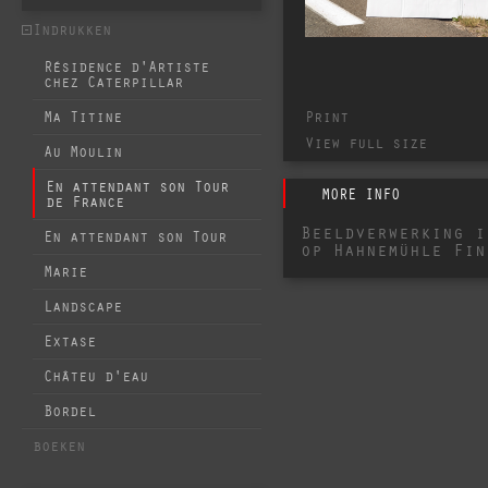
Indrukken
Résidence d'Artiste
chez Caterpillar
Print
Ma Titine
View full size
Au Moulin
En attendant son Tour
MORE INFO
de France
Beeldverwerking i
En attendant son Tour
op Hahnemühle Fin
Marie
Landscape
Extase
Châteu d'eau
Bordel
boeken