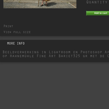
Quantity
Print
View full size
MORE INFO
Beeldverwerking in Lightroom en Photoshop A
op Hahnemühle Fine Art Bariet325 gr met de 