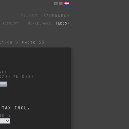
Welkom,
Aanmelden
 account
Winkelmand:
(leeg)
rance
>
photo 53
akt
D200 en D300
s
tax incl.
ns :