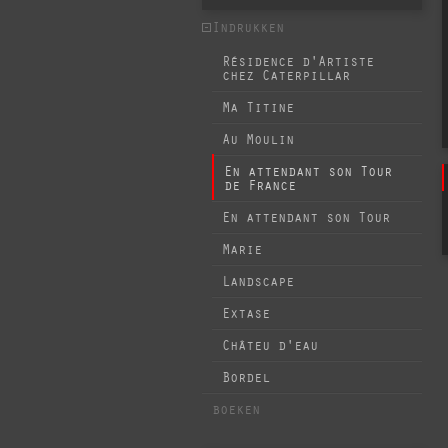
Indrukken
Résidence d'Artiste
chez Caterpillar
Ma Titine
Au Moulin
En attendant son Tour
de France
En attendant son Tour
Marie
Landscape
Extase
Châteu d'eau
Bordel
boeken