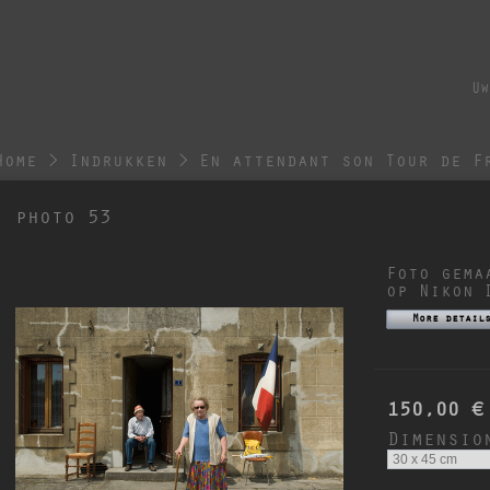
Uw
Home
>
Indrukken
>
En attendant son Tour de F
photo 53
Foto gema
op Nikon 
More detail
150,00 €
Dimensio