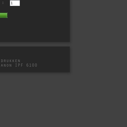
 :
fdrukken
Canon IPF 6100