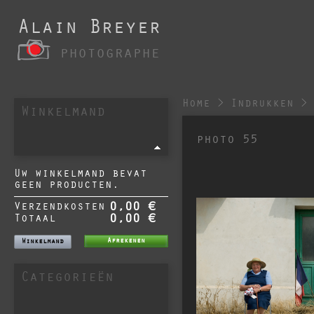
Alain Breyer
photographe
Home
>
Indrukken
>
Winkelmand
photo 55
Uw winkelmand bevat
geen producten.
Verzendkosten
0,00 €
Totaal
0,00 €
Afrekenen
Winkelmand
Categorieën