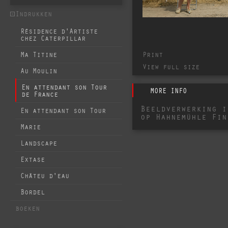
Indrukken
Résidence d'Artiste
chez Caterpillar
Print
Ma Titine
View full size
Au Moulin
En attendant son Tour
MORE INFO
de France
Beeldverwerking i
En attendant son Tour
op Hahnemühle Fin
Marie
Landscape
Extase
Châteu d'eau
Bordel
boeken