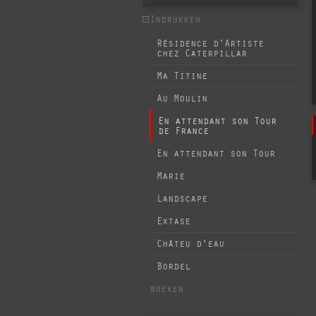
Indrukken
Résidence d'Artiste
chez Caterpillar
Ma Titine
Au Moulin
En attendant son Tour
de France
En attendant son Tour
Marie
Landscape
Extase
Châteu d'eau
Bordel
boeken