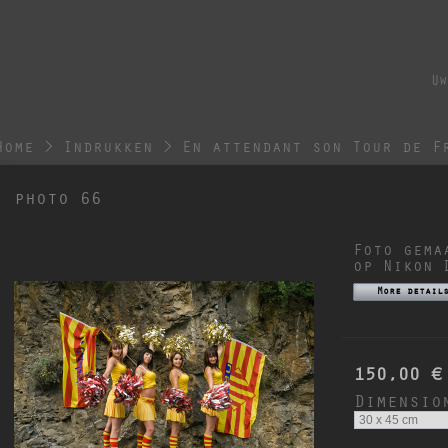
Uw
Home
>
Indrukken
>
En attendant son Tour de F
photo 66
Foto gema
op Nikon 
More detail
150,00 €
Dimensio