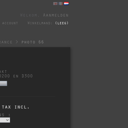
Welkom,
Aanmelden
 account
Winkelmand:
(leeg)
rance
>
photo 66
akt
D200 en D300
s
tax incl.
ns :