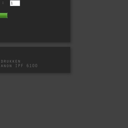
 :
fdrukken
Canon IPF 6100