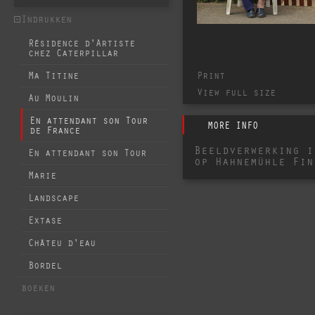
Indrukken
Résidence d'Artiste
chez Caterpillar
Print
Ma Titine
View full size
Au Moulin
En attendant son Tour
MORE INFO
de France
Beeldverwerking i
En attendant son Tour
op Hahnemühle Fin
Marie
Landscape
Extase
Châteu d'eau
Bordel
boeken