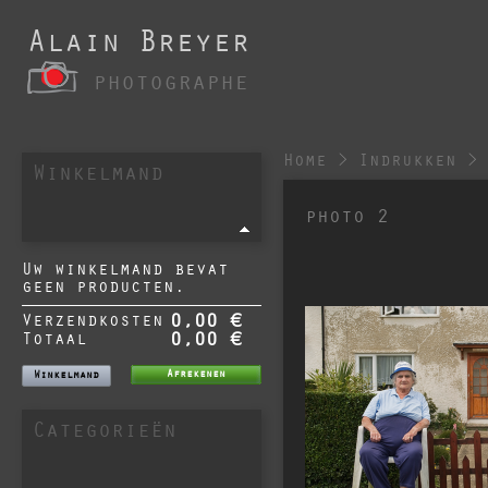
Alain Breyer
photographe
Home
>
Indrukken
>
Winkelmand
photo 2
Uw winkelmand bevat
geen producten.
Verzendkosten
0,00 €
Totaal
0,00 €
Afrekenen
Winkelmand
Categorieën