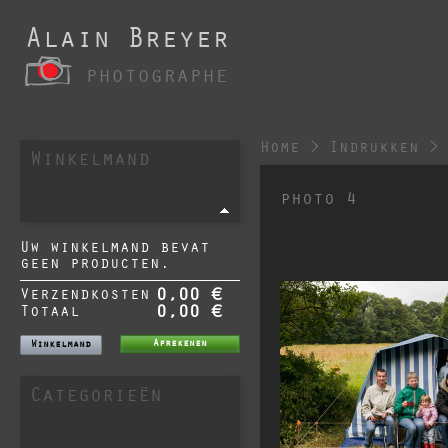
Alain Breyer
photographe
Home
>
Indrukken
>
Winkelmand
photo 4
Uw winkelmand bevat
geen producten.
Verzendkosten
0,00 €
Totaal
0,00 €
Afrekenen
Winkelmand
Categorieën