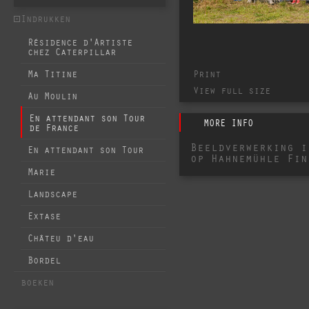
Indrukken
Résidence d'Artiste
chez Caterpillar
Print
Ma Titine
View full size
Au Moulin
En attendant son Tour
MORE INFO
de France
Beeldverwerking i
En attendant son Tour
op Hahnemühle Fin
Marie
Landscape
Extase
Châteu d'eau
Bordel
boeken