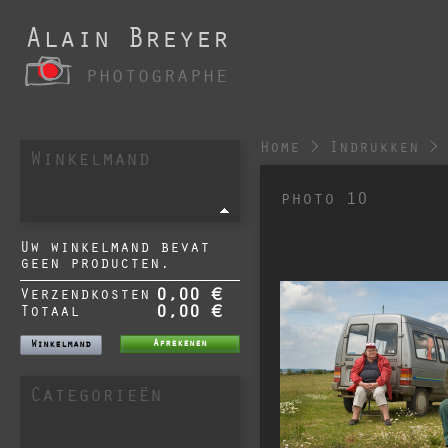
Alain Breyer
photographe
Home
>
Indrukken
>
Winkelmand
photo 10
Uw winkelmand bevat
geen producten.
Verzendkosten
0,00 €
Totaal
0,00 €
Afrekenen
Winkelmand
Categorieën