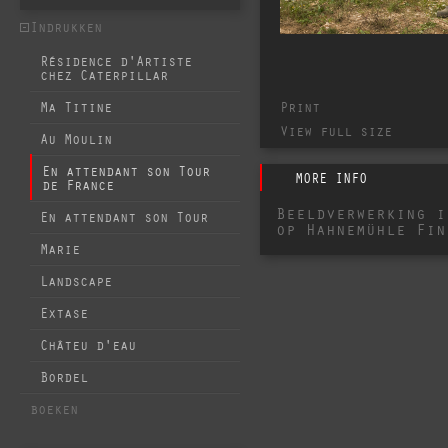
Indrukken
Résidence d'Artiste
chez Caterpillar
Print
Ma Titine
View full size
Au Moulin
En attendant son Tour
MORE INFO
de France
Beeldverwerking i
En attendant son Tour
op Hahnemühle Fin
Marie
Landscape
Extase
Châteu d'eau
Bordel
boeken