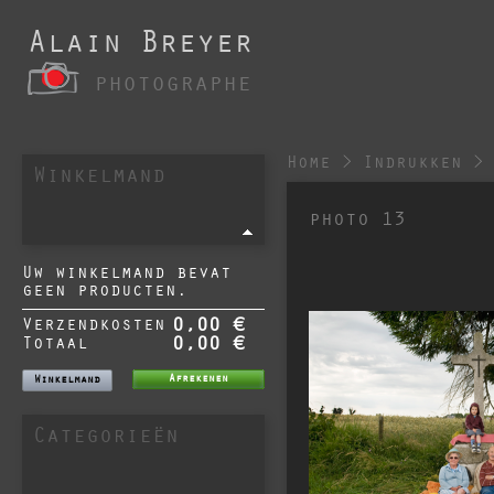
Alain Breyer
photographe
Home
>
Indrukken
>
Winkelmand
photo 13
Uw winkelmand bevat
geen producten.
Verzendkosten
0,00 €
Totaal
0,00 €
Afrekenen
Winkelmand
Categorieën