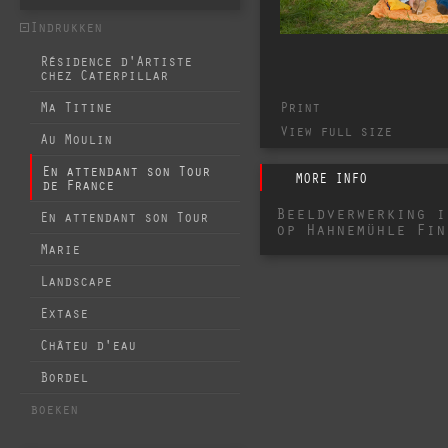
Indrukken
Résidence d'Artiste
chez Caterpillar
Print
Ma Titine
View full size
Au Moulin
En attendant son Tour
MORE INFO
de France
Beeldverwerking i
En attendant son Tour
op Hahnemühle Fin
Marie
Landscape
Extase
Châteu d'eau
Bordel
boeken