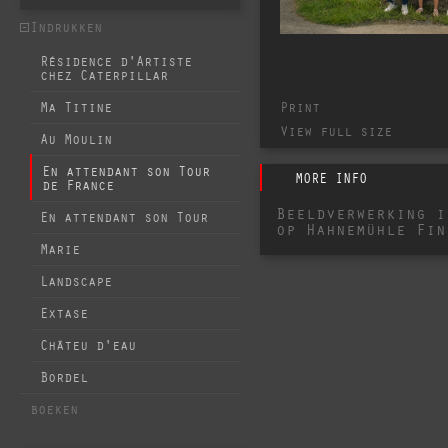
Indrukken
Résidence d'Artiste
chez Caterpillar
Print
Ma Titine
View full size
Au Moulin
En attendant son Tour
MORE INFO
de France
Beeldverwerking i
En attendant son Tour
op Hahnemühle Fin
Marie
Landscape
Extase
Châteu d'eau
Bordel
boeken