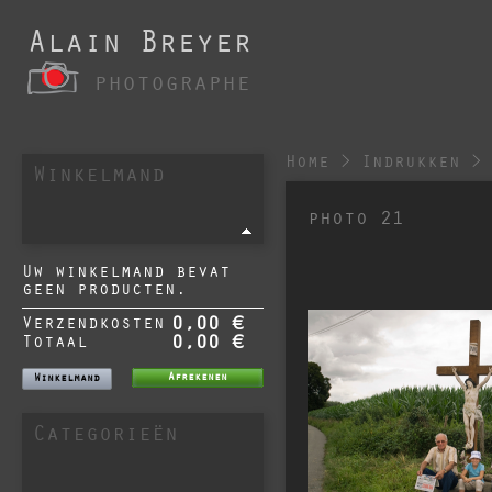
Alain Breyer
photographe
Home
>
Indrukken
>
Winkelmand
photo 21
Uw winkelmand bevat
geen producten.
Verzendkosten
0,00 €
Totaal
0,00 €
Afrekenen
Winkelmand
Categorieën