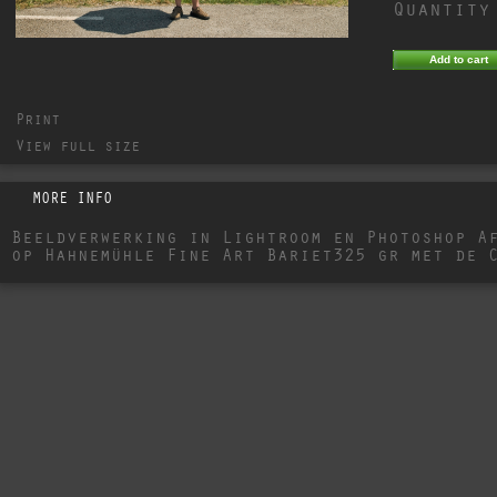
Quantity
Print
View full size
MORE INFO
Beeldverwerking in Lightroom en Photoshop A
op Hahnemühle Fine Art Bariet325 gr met de 