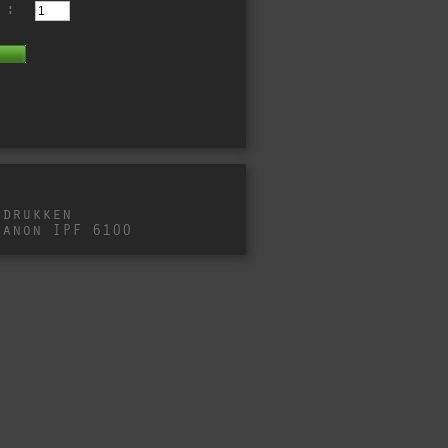
 :
fdrukken
Canon IPF 6100