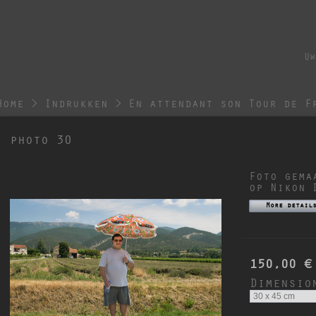
Uw
Home
>
Indrukken
>
En attendant son Tour de F
photo 30
Foto gema
op Nikon 
More detail
150,00 €
Dimensio