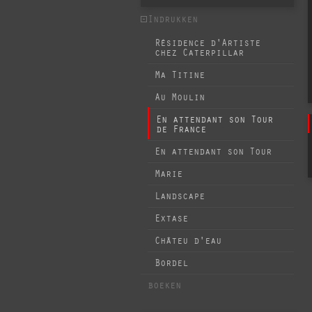
Indrukken
Résidence d'Artiste
chez Caterpillar
Ma Titine
Au Moulin
En attendant son Tour
de France
En attendant son Tour
Marie
Landscape
Extase
Châteu d'eau
Bordel
boeken