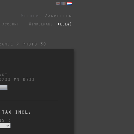
Welkom,
Aanmelden
 account
Winkelmand:
(leeg)
rance
>
photo 30
akt
D200 en D300
s
tax incl.
ns :