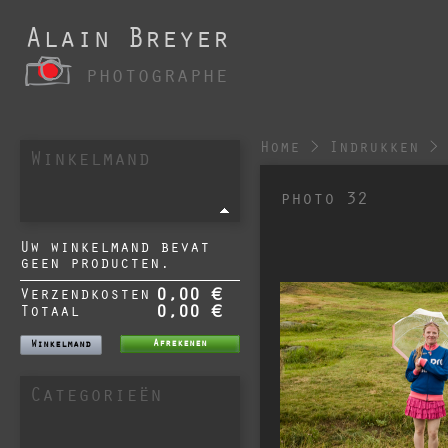
Alain Breyer
photographe
Home
>
Indrukken
>
Winkelmand
photo 32
Uw winkelmand bevat
geen producten.
Verzendkosten
0,00 €
Totaal
0,00 €
Afrekenen
Winkelmand
Categorieën