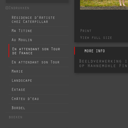
Indrukken
Résidence d'Artiste
chez Caterpillar
Print
Ma Titine
View full size
Au Moulin
En attendant son Tour
MORE INFO
de France
Beeldverwerking i
En attendant son Tour
op Hahnemühle Fin
Marie
Landscape
Extase
Châteu d'eau
Bordel
boeken