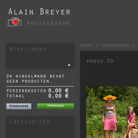
Alain Breyer
photographe
Home
>
Indrukken
>
Winkelmand
photo 39
Uw winkelmand bevat
geen producten.
Verzendkosten
0,00 €
Totaal
0,00 €
Afrekenen
Winkelmand
Categorieën