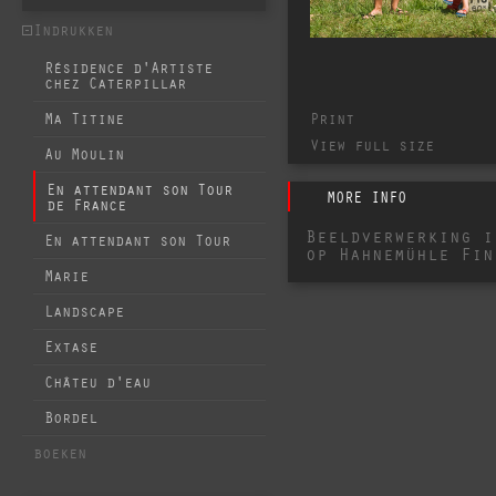
Indrukken
Résidence d'Artiste
chez Caterpillar
Print
Ma Titine
View full size
Au Moulin
En attendant son Tour
MORE INFO
de France
Beeldverwerking i
En attendant son Tour
op Hahnemühle Fin
Marie
Landscape
Extase
Châteu d'eau
Bordel
boeken