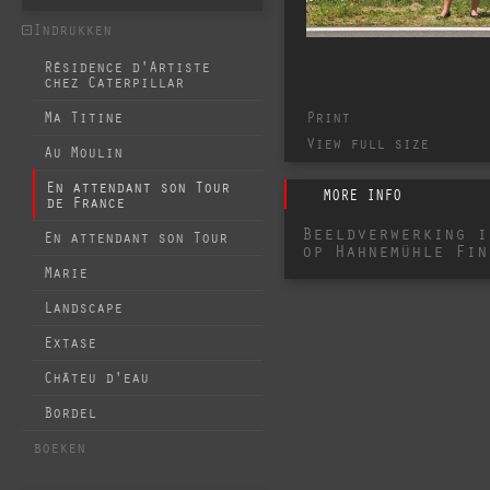
Indrukken
Résidence d'Artiste
chez Caterpillar
Print
Ma Titine
View full size
Au Moulin
En attendant son Tour
MORE INFO
de France
Beeldverwerking i
En attendant son Tour
op Hahnemühle Fin
Marie
Landscape
Extase
Châteu d'eau
Bordel
boeken