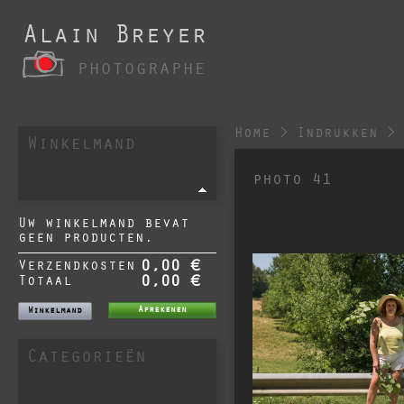
Alain Breyer
photographe
Home
>
Indrukken
>
Winkelmand
photo 41
Uw winkelmand bevat
geen producten.
Verzendkosten
0,00 €
Totaal
0,00 €
Afrekenen
Winkelmand
Categorieën