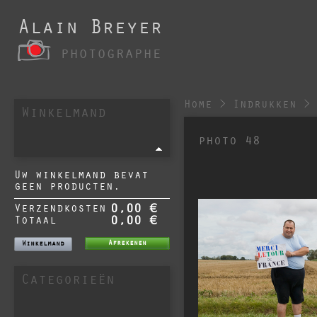
Alain Breyer
photographe
Home
>
Indrukken
>
Winkelmand
photo 48
Uw winkelmand bevat
geen producten.
Verzendkosten
0,00 €
Totaal
0,00 €
Afrekenen
Winkelmand
Categorieën