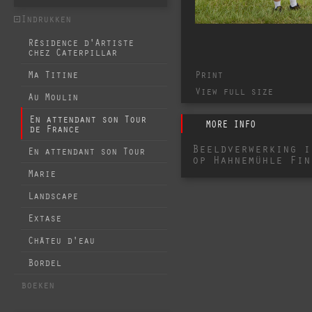
Indrukken
Résidence d'Artiste
chez Caterpillar
Print
Ma Titine
View full size
Au Moulin
En attendant son Tour
MORE INFO
de France
Beeldverwerking i
En attendant son Tour
op Hahnemühle Fin
Marie
Landscape
Extase
Châteu d'eau
Bordel
boeken