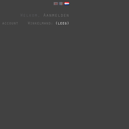
Welkom,
Aanmelden
 account
Winkelmand:
(leeg)