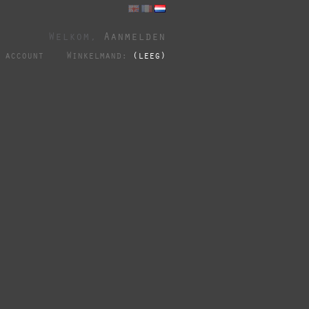
Welkom,
Aanmelden
 account
Winkelmand:
(leeg)