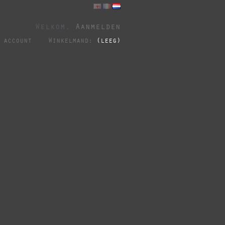
Welkom,
Aanmelden
 account
Winkelmand:
(leeg)