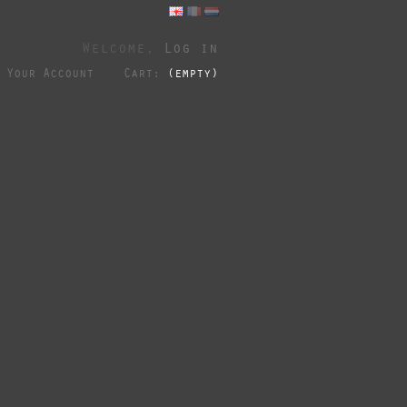
Welcome,
Log in
Your Account
Cart:
(empty)