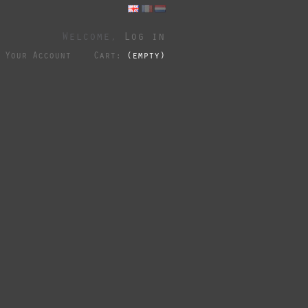
Welcome,
Log in
Your Account
Cart:
(empty)