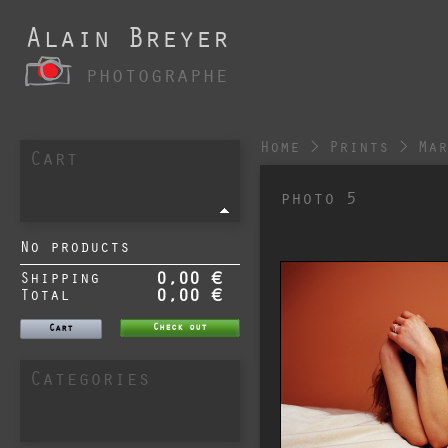
Alain Breyer
photographe
Home
>
Prints
>
Ma
Cart
photo 5
No products
Shipping
0,00 €
Total
0,00 €
Check out
Cart
Categories