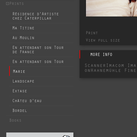
Prints
Résidence d'Artiste
chez Caterpillar
Ma Titine
Print
Au Moulin
View full size
En attendant son Tour
de France
MORE INFO
En attendant son Tour
ScannerImacom Ima
onHahnemühle Fine
Marie
Landscape
Extase
Châteu d'eau
Bordel
Books