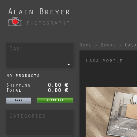
Alain Breyer
photographe
Home
>
Books
>
Cas
Cart
Casa mobile
No products
Shipping
0,00 €
Total
0,00 €
Check out
Cart
Categories